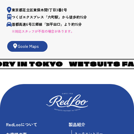
東京都足立区東保木間1丁目3番2号
つくばエクスプレス「六町駅」から徒歩約15分
首都高速6号三郷線「加平出口」より約15分
※対応スタッフが不在の場合があります。
Goole Maps
 TOKYO
WETSUITS FACTORY
RedLooについて
製品紹介
ネックエントリー