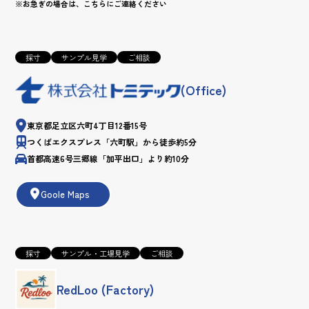
※お急ぎの場合は、こちらにご連絡ください
採寸
サンプル見学
ご相談
(Office)
東京都足立区六町4丁目12番15号
つくばエクスプレス「六町駅」から徒歩約5分
首都高速6号三郷線「加平出口」より約10分
Goole Maps
採寸
サンプル・工場見学
ご相談
RedLoo (Factory)