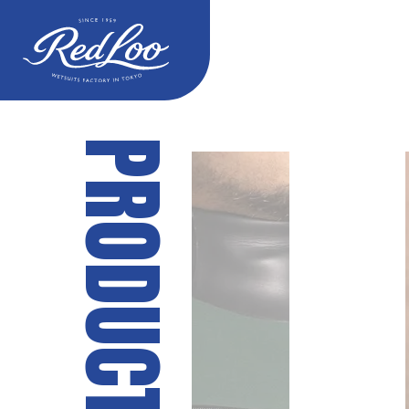
P
R
O
D
U
C
T