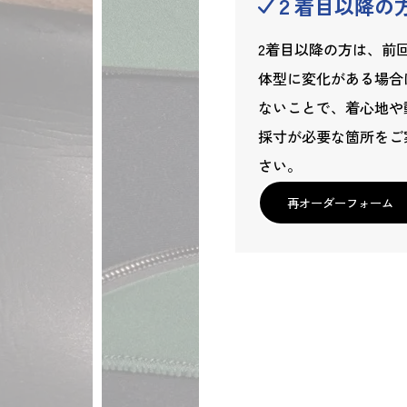
２着目以降の
2着目以降の方は、前
体型に変化がある場合
ないことで、着心地や
採寸が必要な箇所をご
さい。
再オーダーフォーム