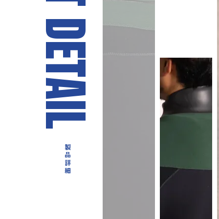
D
E
T
A
I
L
製品詳細