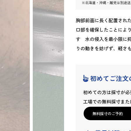
※北海道・沖縄・離党は別途送
胸部前面に長く配置され
口部を確保したことによ
す 水の侵入を最小限に
りの動きを妨げず、軽さ
初めてご注文
初めての方は採寸が必
工場での無料採寸また
無料採寸のご予約