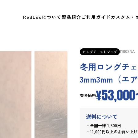
RedLooについて
製品紹介
ご利用ガイド
カスタム・
11002NA
ロングチェストジップ
冬用ロングチェ
3mm3mm（
¥53,000
参考価格
送料について
・全国一律 1,500円
・11,000円以上のお買い上